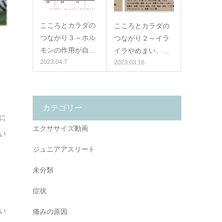
こころとカラダの
こころとカラダの
つながり３～ホル
つながり２～イラ
モンの作用が自…
イラやめまい、…
2023.04.7
2023.03.16
カテゴリー
に
エクササイズ動画
い
ジュニアアスリート
未分類
症状
い
痛みの原因