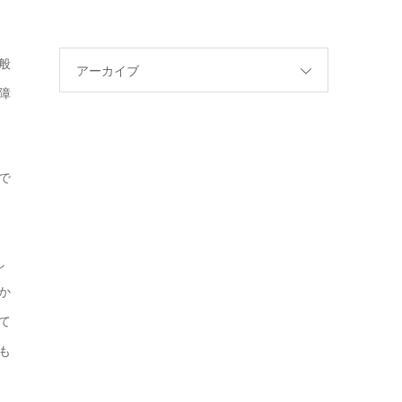
般
アーカイブ
障
で
し
か
て
も