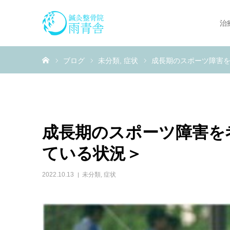
治
ホーム
ブログ
未分類
症状
成長期のスポーツ障害
成長期のスポーツ障害を
ている状況＞
2022.10.13
未分類
,
症状