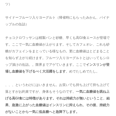
ツ）
サイドーフルーツ入りヨーグルト（帰省時にもらったみかん、パイナ
ップルの缶詰）
チョコクロワッサンは精製パンと砂糖、早くも高GI食エースが登場で
す。ここで一気に血糖値が上がります。そしてカフェオレ、これも砂
糖がカフェインをまとっている様なもの。更に血糖値はとどまること
を知らず上がり続けます。フルーツ入りヨーグルトとはいってもシロ
ップ漬けの缶詰。。限界までアゲていきます。ここで
インスリンが登
場し血糖値を下げるべく大活躍をします
。めでたしめでたし。
、、、というわけにはいきません。お笑いでも持ち上げて持ち上げて
落とすがお約束ですが、身体もそうなのです。
一気に血糖値を跳ね上
げる高
GI
食には特徴があります。それは持続力が無いということ
。
結
果、急激に上がった血糖値はインスリンに抑えられ、その後、持続力
がないことから一気に低血糖へと急降下します。