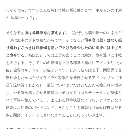
わかりづらいですがこんな感じで神経系に働きます。ホルモンの作用
の山場の一つです。
そうなると
脳は危機感をおぼえます
。（なぜなら脳の唯一のエネルギ
ー源は血中のブドウ糖だからです）そうなると
司令官（脳）はなり振
り構わずさっきは血糖値を急いで下げろ命令したのに直後には上げろ
と命令する
。精鋭にとっては上官の言うことは絶対。命令通りに作戦
を遂行する。そしてこの血糖値を上げる部隊の精鋭にアドレナリン少
佐と糖質コルチコイド少佐がいます。しかし彼らは若干、問題児で交
感神経をたかぶらせイライラや攻撃性を発揮させるアドレナリン（神
経伝達物質でもある）、最初はいいヤツだけどだんだん物忘れを増や
し、やる気を無くさせる糖質コルチコイド（コルチゾール）が身体と
いう軍隊を蝕んでいく。。よくある戦争映画のようなシナリオとなり
結果はお約束のバッドエンド。そんなことを毎朝繰り返せば柳はだる
さと頭痛、イライラにさいなまれることになっていきます。