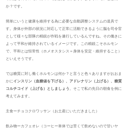
か？です。
簡単にいうと健康を維持する為に必要な自動調整システムの道具で
す。身体が外部の状況に対応して正常に活動できるように脳を司令官
として様々な部隊の精鋭が作戦を遂行しているんですね。その働きに
よって平和が維持されているイメージです。この精鋭こそホルモン
で、平和とは恒常性（ホメオスタシス＝身体を安定・維持すること）
といえそうです。
では糖質に対し働くホルモンは何か？と言うと色々ありますがおおま
かに
インスリン（血糖値を下げる）、アドレナリン（上げる）、糖質
コルチコイド（上げる）としましょう
。そこで私の先日の朝食を例に
考えてみます。
主食ーチョコクロワッサン（お土産にいただきました）
飲み物ーカフェオレ（コーヒー単体では苦くて飲めないので甘いヤ