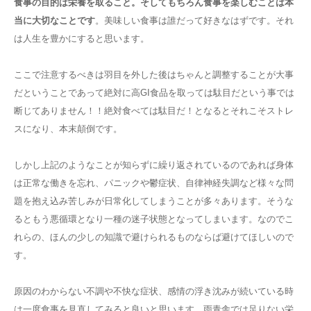
食事の目的は栄養を取ること。そしてもちろん食事を楽しむことは本
当に大切なことです
。美味しい食事は誰だって好きなはずです。それ
は人生を豊かにすると思います。
ここで注意するべきは羽目を外した後はちゃんと調整することが大事
だということであって絶対に高GI食品を取っては駄目だという事では
断じてありません！！絶対食べては駄目だ！となるとそれこそストレ
スになり、本末顛倒です。
しかし上記のようなことが知らずに繰り返されているのであれば身体
は正常な働きを忘れ、パニックや鬱症状、自律神経失調など様々な問
題を抱え込み苦しみが日常化してしまうことが多々あります。そうな
るともう悪循環となり一種の迷子状態となってしまいます。なのでこ
れらの、ほんの少しの知識で避けられるものならば避けてほしいので
す。
原因のわからない不調や不快な症状、感情の浮き沈みが続いている時
は一度食事を見直してみると良いと思います。雨青舎では足りない栄