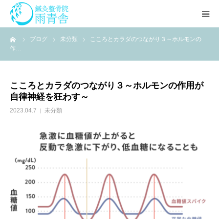
ーム
ブログ
未分類
こころとカラダのつながり３～ホルモンの
治療の流れ
作…
診療科目
こころとカラダのつながり３～ホルモンの作用が
自律神経を狂わす～
アクセス
2023.04.7
未分類
セミナー
スタッフ
よくある質問