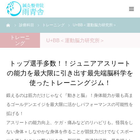
ーム
診療科目
トレーニング
U+BB＜運動脳力研究所＞
治療の流れ
トレーニ
U+BB＜運動脳力研究所＞
ング
診療科目
トップ選手多数！！ジュニアアスリート
アクセス
の能力を最大限に引き出す最先端脳科学を
セミナー
使ったトレーニングジム！
鍛えるのは筋力だけじゃなく『動きと脳』！身体能力が最も高ま
スタッフ
るゴールデンエイジを最大限に活かしパフォーマンスの可能性を
拡げる！
よくある質問
アスリートの能力向上、ケガ・痛みなどのリハビリも。怪我をし
ない身体＋しなやかな身体を作ることが競技力だけでなくスポー